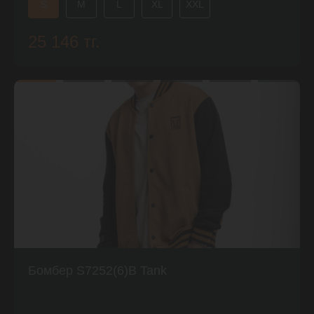
S
M
L
XL
XXL
25 146 тг.
Бомбер S7252(6)B Tank