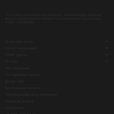
* Осы сайтта ұсынылған автокөліктерге, автокөліктердің бағасына
қатысты барлық ақпарат ақпараттық мақсатта және ашық ұсыныс
болып табылмайды.
Модельдік қатар
Сатып алушыларға
TANK туралы
Отзывы
Кері байланыс
Тест-драйвке жазылу
Дилер табу
Құпиялылық саясаты
Автоорталыққа келу ережелері
Сервиске жазылу
Байланысу