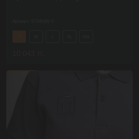
Артикул:
S7345(8)-S
S
M
L
XL
XXL
10 043 тг.