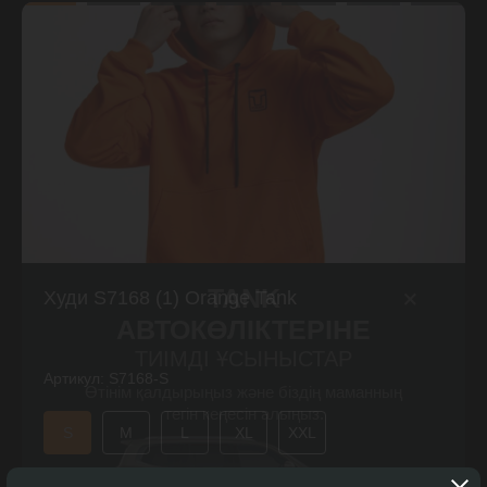
+
TANK
Худи S7168 (1) Orange Tank
АВТОКӨЛІКТЕРІНЕ
ТИІМДІ ҰСЫНЫСТАР
Артикул:
S7168-S
Өтінім қалдырыңыз және біздің маманның
тегін кеңесін алыңыз.
S
M
L
XL
XXL