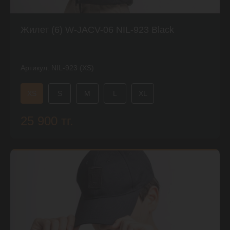
Жилет (6) W-JACV-06 NIL-923 Black
Артикул:
NIL-923 (XS)
XS
S
M
L
XL
25 900 тг.