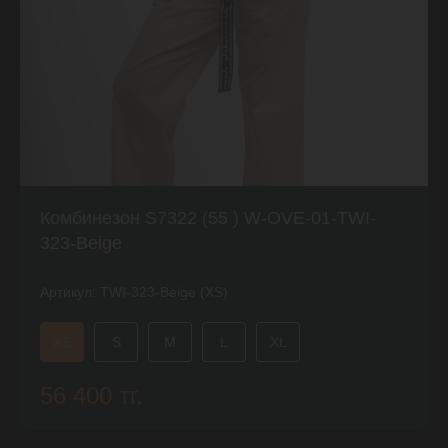
Комбинезон S7322 (55 ) W-OVE-01-TWI-
323-Beige
Артикул:
TWI-323-Beige (XS)
XS
S
M
L
XL
56 400 тг.