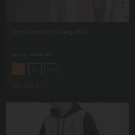
Футболка S7370(7) Beige Tank
Артикул:
191285083
L
XL
XXL
10 100 тг.