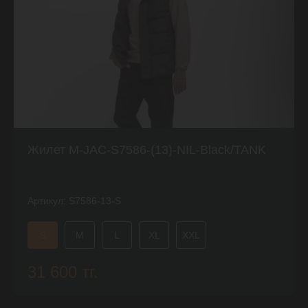
Жилет M-JAC-S7586-(13)-NIL-Black/TANK
Артикул:
S7586-13-S
S
M
L
XL
XXL
31 600 тг.