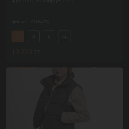
Футболка S7345(9)B Tank
Артикул:
191284274
S
M
L
XL
10 220 тг.