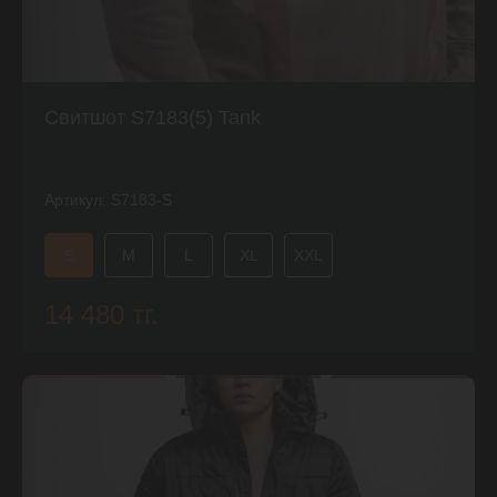
Свитшот S7183(5) Tank
Артикул:
S7183-S
S
M
L
XL
XXL
14 480 тг.