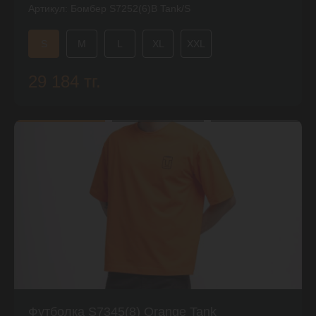
Артикул:
Бомбер S7252(6)B Tank/S
S
M
L
XL
XXL
29 184 тг.
Футболка S7345(8) Orange Tank