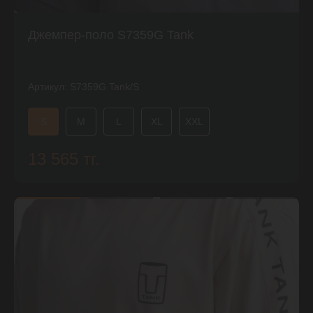
Джемпер-поло S7359G Tank
Артикул:
S7359G Tank/S
S
M
L
XL
XXL
13 565 тг.