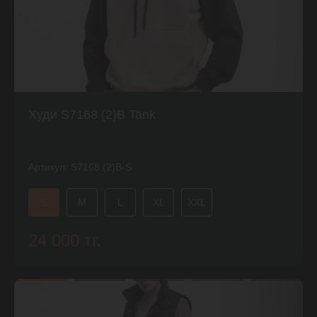
Худи S7168 (2)B Tank
Артикул:
S7168 (2)B-S
S
M
L
XL
XXL
24 000 тг.