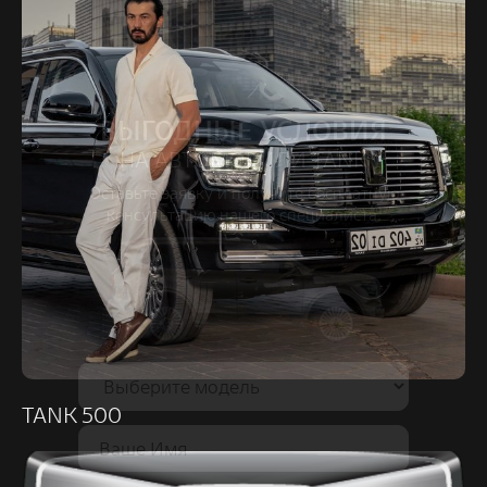
+
ВЫГОДНЫЕ УСЛОВИЯ
НА АВТОМОБИЛИ TANK
Оставьте заявку и получите бесплатную
консультацию нашего специалиста.
Контакт
RU
|
KZ
TANK 500
Телефон:
Акции
Отзывы
Купить онлайн
+7 (771)
949 97 00